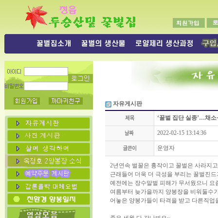
자유게시판
‘꿀벌 집단 실종’…채소
2022-02-15 13:14:36
운영자
2년연속 벌꿀은 흉작이고 꿀벌은 사라지고..
근래들어 더욱 더 극성을 부리는 꿀벌진드
예전에는 장수말벌 피해가 무서웠으니 요즘
여름부터 늦가을까지 양봉장을 비워둘수가
어놓은 양봉가들이 타격을 받고 다른직업을 