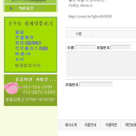
좋은 세월 다 갔나봐요~
아래는 kbs뉴스
https://youtu.be/5gbwt6i3EtM