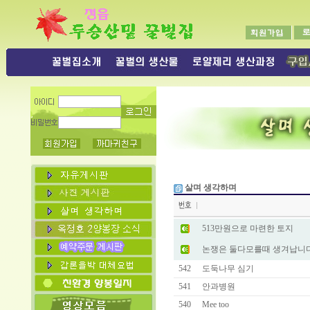
살며 생각하며
513만원으로 마련한 토지
논쟁은 둘다모를때 생겨납니
542
도둑나무 심기
541
안과병원
540
Mee too