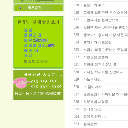
539
흰둥이의 추억
538
그렇게 알려주면 무슨 소용이 
537
오늘부터는 현미밥으로~
536
잇몸뼈 재생...어금니를 뺀것이 
535
켈로이드 흉터의 가장 쉬운 치
534
뻥튀기와 식초요법
533
소금이 뼈를 만든다는 주장과
532
식초음용 보름째...
531
직장에 생긴 의문의 혹
530
커다란 족제비를 잡았더니...
529
마눌무서워...
528
또 꿈이야기
527
오랜모임의 카톡방을 왜 나왔
526
화분요법 시험중
525
첫작품 구상
524
짜게 먹었더니...
523
설치완료