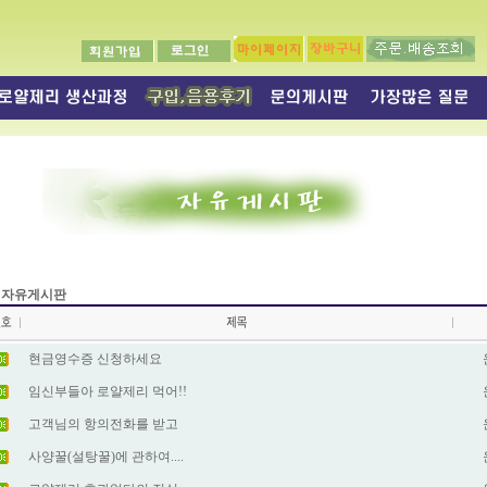
자유게시판
현금영수증 신청하세요
임신부들아 로얄제리 먹어!!
고객님의 항의전화를 받고
사양꿀(설탕꿀)에 관하여....