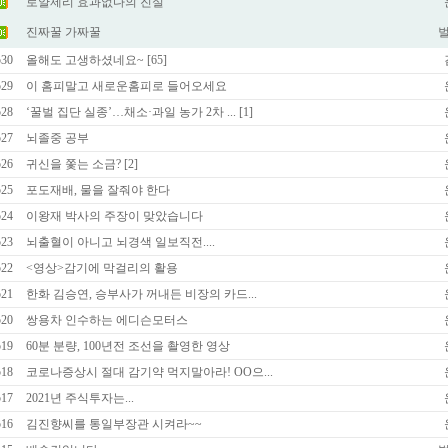
로얄제리 효과없다의 진실
진짜꿀 가짜꿀
530
올해도 고생하셨네요~ [65]
529
이 홈피말고 새로운홈피로 들어오세요
528
‘꿀벌 집단 실종’…채소·과일 농가 2차 ... [1]
527
뇌졸중 공부
526
귀신을 쫓는 소금? [2]
525
포도재배, 물을 잘줘야 한다
524
이왕재 박사의 주장이 맞았습니다
523
뇌출혈이 아니고 뇌경색 일보직전....
522
<영상>감기에 막걸리의 활용
521
한화 김승연, 승부사가 꺼내든 비장의 카드...
520
쌍용차 인수하는 에디슨모터스
519
60분 분량, 100년전 조선을 촬영한 영상
518
코로나증상시 절대 감기약 먹지말아라! OO으...
517
2021년 주식투자는...
516
김진향씨를 통일부장관 시켜라~~